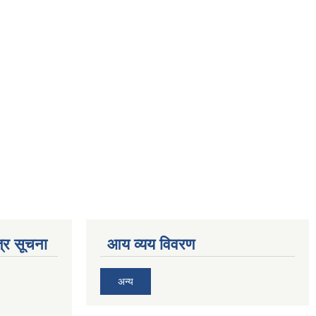
को त्रिवेणी टोलमा चट्याङ्गबाट मृत्यु भएका मृतक परिवारलाई काजक्रिया गर्न
्र सूचना
आय व्यय विवरण
अन्य