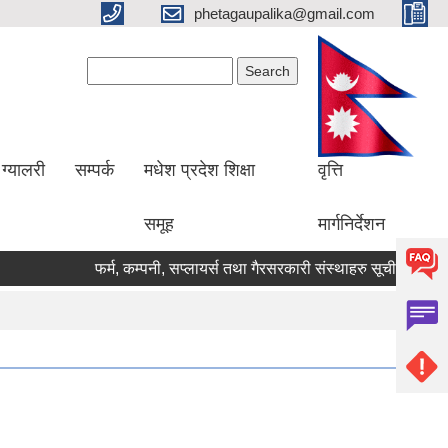
phetagaupalika@gmail.com
Search form
Search
ग्यालरी
सम्पर्क
मधेश प्रदेश शिक्षा
वृत्ति
समूह
मार्गनिर्देशन
फर्म, कम्पनी, सप्लायर्स तथा गैरसरकारी संस्थाहरु सूचीकृत गर्ने म्