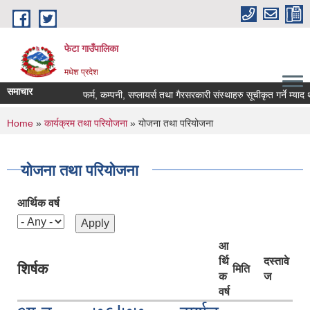
Skip to main content
फेटा गाउँपालिका
मधेश प्रदेश
समाचार
फर्म, कम्पनी, सप्लायर्स तथा गैरसरकारी संस्थाहरु सूचीकृत गर्ने म्याद 
You are here
Home
»
कार्यक्रम तथा परियोजना
» योजना तथा परियोजना
योजना तथा परियोजना
आर्थिक वर्ष
आ
र्थि
दस्तावे
शिर्षक
मिति
क
ज
वर्ष