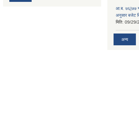
आ.ब. ७६|७७ गा
अनुसार बजेट 
मिति:
09/29/
अन्य