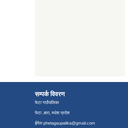
सम्पर्क विवरण
फेटा गाउँपालिका
फेटा ,बारा, मधेश प्रदेश
ईमेलः
phetagaupalika@gmail.com